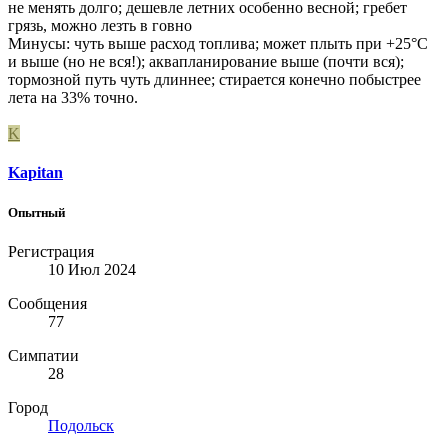
не менять долго; дешевле летних особенно весной; гребет
грязь, можно лезть в говно
Минусы: чуть выше расход топлива; может плыть при +25°С
и выше (но не вся!); аквапланирование выше (почти вся);
тормозной путь чуть длиннее; стирается конечно побыстрее
лета на 33% точно.
K
Kapitan
Опытный
Регистрация
10 Июл 2024
Сообщения
77
Симпатии
28
Город
Подольск