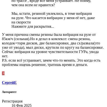
по трассе , вроде все меня устраивает. Не пойму,
чем она всем не нравится?
Мы, кстати, резиной увлеклись, в теме вибрация
на руле. Что касается вибрации у меня её нет, даже
на скорости
Нажмите для раскрытия...
У меня причина смены резины была вибрация на руле от
85км/ч (сильная).Но я делал в комлексе: смена резина,
колодок+торм дисков, две балансировки, два сх/развала(это
уже от увода), мыл диски, крутили по кругу на балансировке.
Сейчас вибрация на уровне чувствительности ГУРа, увода
нет.
P.S. если всё устраивает, зачем что-то менять. Это когда есть
проблемы ищешь решение, тратишь время и деньги.
С
СергейЕ
Авторитет
Регистрация
16 Фев 2025