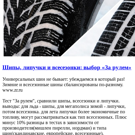
Шипы, липучки и всесезонки: выбор «За рулем»
Универсальных шин не бывает: убеждаемся в который раз!
Зимние и всесезонные шины сбалансированы по-разному.
www.zr.ru
Тест "За рулем", сравнили шипы, всесезонки и липучки.
выводы: для льда - шипы, для мегаполиса зимой - липучки,
потом всесезонка. для лета липучки более экономичные по
топливу, могут рассматриваться как тип всесезонных. Плюс
минус 10% разницы в тестах в зависимости от
производителя(мишлен пирелли, нордман) и типа
шин(скандинавские, европейские, всесезонные).