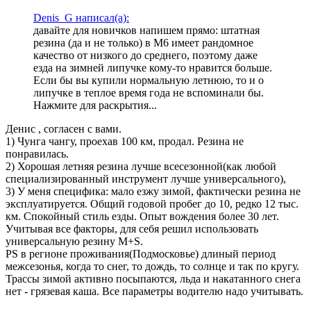
Denis_G написал(а):
давайте для новичков напишем прямо: штатная
резина (да и не только) в М6 имеет рандомное
качество от низкого до среднего, поэтому даже
езда на зимней липучке кому-то нравится больше.
Если бы вы купили нормальную летнюю, то и о
липучке в теплое время года не вспоминали бы.
Нажмите для раскрытия...
Денис , согласен с вами.
1) Чунга чангу, проехав 100 км, продал. Резина не
понравилась.
2) Хорошая летняя резина лучше всесезонной(как любой
специализированный инструмент лучше универсального),
3) У меня специфика: мало езжу зимой, фактически резина не
эксплуатируется. Общий годовой пробег до 10, редко 12 тыс.
км. Спокойный стиль езды. Опыт вождения более 30 лет.
Учитывая все факторы, для себя решил использовать
универсальную резину M+S.
PS в регионе проживания(Подмосковье) длиный период
межсезонья, когда то снег, то дождь, то солнце и так по кругу.
Трассы зимой активно посыпаются, льда и накатанного снега
нет - грязевая каша. Все параметры водителю надо учитывать.