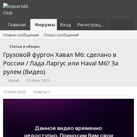
Главная
Форумы
Вход
Что нового?
Регистрация
Пользовател
Новые сообщения
Поиск сообщений
Статьи и обзоры
Грузовой фургон Хавал М6: сделано в
России / Лада Ларгус или Haval M6? За
рулем (Видео)
А
Д
Haval
13 Июл 2025
в
а
т
т
13 Июл 2025
Ответы: 1
о
а
р
н
т
а
е
ч
м
а
ы
л
а