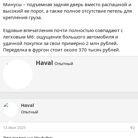
Минусы – подъемная задняя дверь вместо распашной и
высокий ее порог, а также полное отсутствие петель для
крепления груза.
Ездовые впечатления почти полностью совпадают с
легковым М6: ощущение большого автомобиля и
удачной покупки за свои примерно 2 млн рублей.
Переделка в фургон стоит около 370 тысяч рублей.
А
Haval
Опытный
в
т
о
р
Haval
Опытный
13 Июл 2025
#2
Это видео на Youtube: