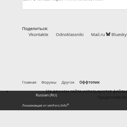
Поделиться:
Vkontakte
Odnoklassniki
Mail.ru
Bluesky
Главная
Форумы
Другое
Оффтопик
На данном сайте используются файлы 
Russian (RU)
Продолжая исп
®
Локализация от xenForo.Info