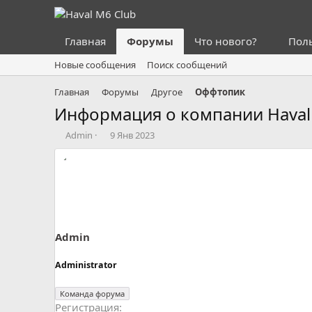
Главная
Форумы
Что нового?
Пол
Новые сообщения
Поиск сообщений
Главная
Форумы
Другое
Оффтопик
Информация о компании Haval
А
Д
Admin
9 Янв 2023
в
а
т
т
о
а
р
н
т
а
е
ч
м
а
ы
л
Admin
а
Administrator
Команда форума
Регистрация