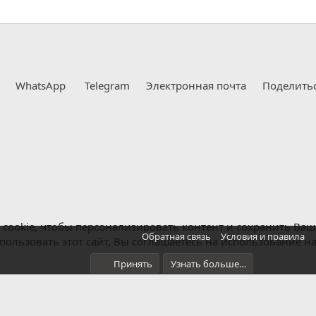
WhatsApp
Telegram
Электронная почта
Поделить
cookie, чтобы персонализировать контент и сохранить Ваш в
Обратная связь
Условия и правила
ользовать этот сайт, Вы соглашаетесь на использование н
Принять
Узнать больше…