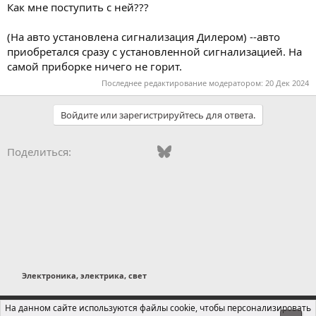
Как мне поступить с ней???
(На авто установлена сигнализация Дилером) --авто
приобретался сразу с установленной сигнализацией. На
самой приборке ничего не горит.
Последнее редактирование модератором:
20 Дек 2024
Войдите или зарегистрируйтесь для ответа.
Vkontakte
Odnoklassniki
Mail.ru
Bluesky
WhatsApp
Telegram
Электронная
Ссылка
Поделиться:
Электроника, электрика, свет
Russian (RU)
На данном сайте используются файлы cookie, чтобы персонализировать