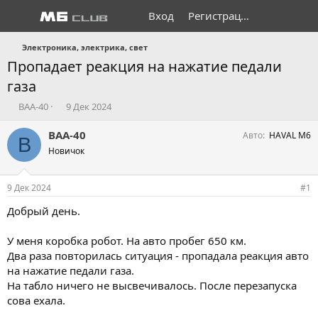
Вход
Регистрация
Электроника, электрика, свет
Пропадает реакция на нажатие педали
газа
А
Д
BAA-40
9 Дек 2024
в
а
т
т
BAA-40
Авто
HAVAL M6
B
о
а
Новичок
р
н
т
а
е
ч
9 Дек 2024
#1
м
а
ы
л
Добрый день.
а
У меня коробка робот. На авто пробег 650 км.
Два раза повторилась ситуация - пропадала реакция авто
на нажатие педали газа.
На табло ничего не высвечивалось. После перезапуска
сова ехала.