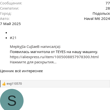
Сообщения
77
Симпатии
28
Город
Подольск
Авто
Haval M6 2024
7 Май 2025
#21
MepkyJIa CuJIaeB написал(а):
Появилась магнитола от TEYES на нашу машину.
https://aliexpress.ru/item/1005008857978300.html
Нажмите для раскрытия...
Ценник всё интереснее
evg110570
С
и
м
S
п
а
т
и