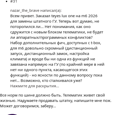
#31
nazar_the_brave написал(а):
Всем привет. Заказал teyes lux one на m6 2026
для замены штатного ГУ. Теперь вот думаю, не
поторопился ли... Нет понимания, как оно
сдружится с новым блоком телематики, не будет
ли аппаратных/программных конфликтов?
Набор дополнительных фич, доступных с t-box,
для m6 довольно скромный (дистанционный
запуск, дистанционный замок, настройка
климата) и вроде бы ни одна из функций не
завязана напрямую на ГУ (по крайней мере в ней
нет ни одного пункта, касающегося этих
функций) - но ясности по данному вопросу пока
нет... Возможно, кто сталкивался уже?
Нажмите для раскрытия...
Все норм по шине должно быть. Телематик живет свой
жизнью. Надумаете продавать штатку, напишите мне пож.
Может договоримся, заберу...