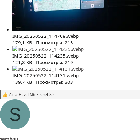
IMG_20250522_114708.webp
179,1 KB · Просмотры: 213
IMG_20250522_114235.webp
121,8 KB · Просмотры: 219
IMG_20250522_114131.webp
139,7 KB · Просмотры: 303
Илья Haval M6
и
serzh80
С
и
м
S
п
а
т
и
и
:
serzh80