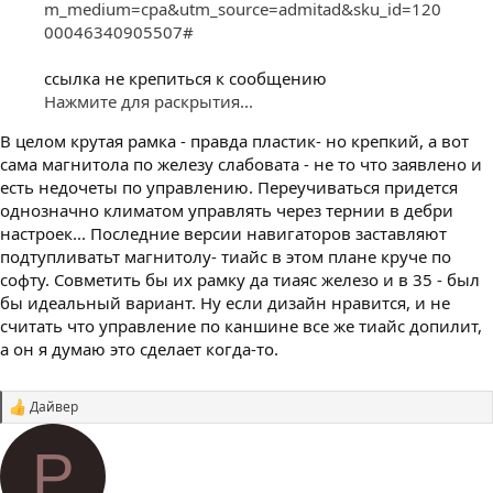
m_medium=cpa&utm_source=admitad&sku_id=120
00046340905507#
ссылка не крепиться к сообщению
Нажмите для раскрытия...
В целом крутая рамка - правда пластик- но крепкий, а вот
сама магнитола по железу слабовата - не то что заявлено и
есть недочеты по управлению. Переучиваться придется
однозначно климатом управлять через тернии в дебри
настроек... Последние версии навигаторов заставляют
подтупливатьт магнитолу- тиайс в этом плане круче по
софту. Совметить бы их рамку да тиаяс железо и в 35 - был
бы идеальный вариант. Ну если дизайн нравится, и не
считать что управление по каншине все же тиайс допилит,
а он я думаю это сделает когда-то.
Дайвер
С
и
м
P
п
а