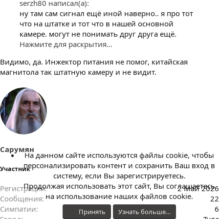
serzh80 написал(а):
ну там сам сигнал ещё иной наверно.. я про тот
что на штатке и тот что в нашей основной
камере. могут не понимать друг друга ещё.
Нажмите для раскрытия...
Видимо, да. Инжектор питания не помог, китайская
магнитола так штатную камеру и не видит.
Сарумян
На данном сайте используются файлы cookie, чтобы
персонализировать контент и сохранить Ваш вход в
Участник
систему, если Вы зарегистрируетесь.
Продолжая использовать этот сайт, Вы соглашаетесь
Регистрация
2 Май 2026
на использование наших файлов cookie.
Сообщения
22
Симпатии
6
Принять
Узнать больше…
Город
Тула