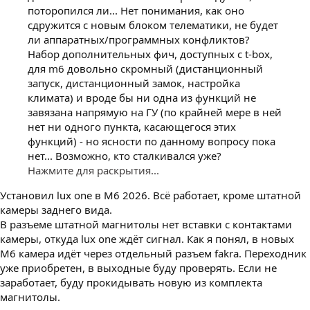
поторопился ли... Нет понимания, как оно
сдружится с новым блоком телематики, не будет
ли аппаратных/программных конфликтов?
Набор дополнительных фич, доступных с t-box,
для m6 довольно скромный (дистанционный
запуск, дистанционный замок, настройка
климата) и вроде бы ни одна из функций не
завязана напрямую на ГУ (по крайней мере в ней
нет ни одного пункта, касающегося этих
функций) - но ясности по данному вопросу пока
нет... Возможно, кто сталкивался уже?
Нажмите для раскрытия...
Установил lux one в М6 2026. Всё работает, кроме штатной
камеры заднего вида.
В разъеме штатной магнитолы нет вставки с контактами
камеры, откуда lux one ждёт сигнал. Как я понял, в новых
М6 камера идёт через отдельный разъем fakra. Переходник
уже приобретен, в выходные буду проверять. Если не
заработает, буду прокидывать новую из комплекта
магнитолы.