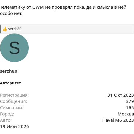
Телематику от GWM не проверял пока, да и смысла в ней
особо нет.
serzh80
С
и
м
S
п
а
т
и
и
:
serzh80
Авторитет
Регистрация
31 Окт 2023
Сообщения
379
Симпатии
165
Город
Москва
Авто
Haval M6 2023
19 Июн 2026