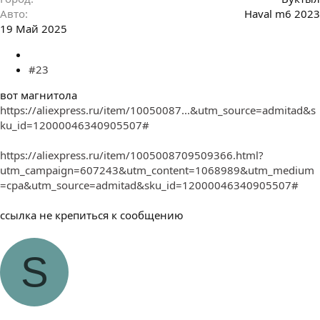
Авто
Haval m6 2023
19 Май 2025
#23
вот магнитола
https://aliexpress.ru/item/10050087...&utm_source=admitad&s
ku_id=12000046340905507#
https://aliexpress.ru/item/1005008709509366.html?
utm_campaign=607243&utm_content=1068989&utm_medium
=cpa&utm_source=admitad&sku_id=12000046340905507#
ссылка не крепиться к сообщению
S