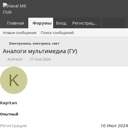
Главная
Форумы
Вход
Что нового?
Регистрация
Пользовател
Новые сообщения
Поиск сообщений
Электроника, электрика, свет
Аналоги мультимедиа (ГУ)
А
Д
Andreich
27 Ноя 2024
в
а
т
т
K
о
а
р
н
т
а
е
ч
м
а
ы
л
Kapitan
а
Опытный
Регистрация
10 Июл 2024