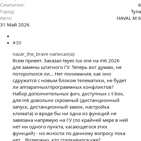
Симпатии
6
Город
Тула
Авто
HAVAL M 6
31 Май 2026
#30
nazar_the_brave написал(а):
Всем привет. Заказал teyes lux one на m6 2026
для замены штатного ГУ. Теперь вот думаю, не
поторопился ли... Нет понимания, как оно
сдружится с новым блоком телематики, не будет
ли аппаратных/программных конфликтов?
Набор дополнительных фич, доступных с t-box,
для m6 довольно скромный (дистанционный
запуск, дистанционный замок, настройка
климата) и вроде бы ни одна из функций не
завязана напрямую на ГУ (по крайней мере в ней
нет ни одного пункта, касающегося этих
функций) - но ясности по данному вопросу пока
нет... Возможно, кто сталкивался уже?