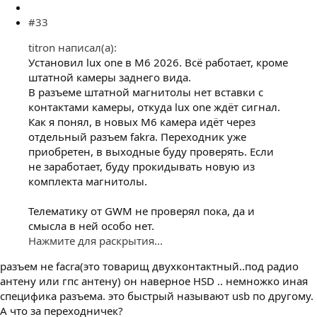
#33
titron написал(а):
Установил lux one в М6 2026. Всё работает, кроме
штатной камеры заднего вида.
В разъеме штатной магнитолы нет вставки с
контактами камеры, откуда lux one ждёт сигнал.
Как я понял, в новых М6 камера идёт через
отдельный разъем fakra. Переходник уже
приобретен, в выходные буду проверять. Если
не заработает, буду прокидывать новую из
комплекта магнитолы.
Телематику от GWM не проверял пока, да и
смысла в ней особо нет.
Нажмите для раскрытия...
разъем не facra(это товарищ двухконтактный..под радио
антену или гпс антену) он наверное HSD .. немножко иная
специфика разъема. это быстрый называют usb по другому.
А что за переходничек?